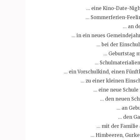
… eine Kino-Date-Nigh
… Sommerferien-Feelin
… an d
… in ein neues Gemeindejahr
… bei der Einschul
… Geburtstag m
… Schulmaterialien
… ein Vorschulkind, einen Fünft
… zu einer kleinen Einsc
… eine neue Schule
… den neuen Schu
… an Gebu
… den Ga
… mit der Familie
… Himbeeren, Gurken