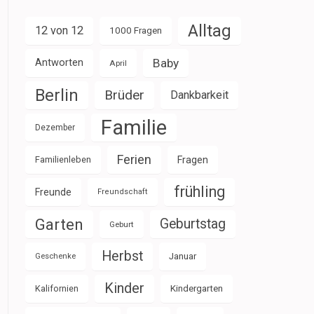
Alltag
12 von 12
1000 Fragen
Baby
Antworten
April
Berlin
Brüder
Dankbarkeit
Familie
Dezember
Ferien
Familienleben
Fragen
frühling
Freunde
Freundschaft
Garten
Geburtstag
Geburt
Herbst
Januar
Geschenke
Kinder
Kalifornien
Kindergarten