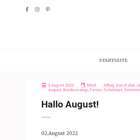
Skip
to
content
(Press
Enter)
STARTSEITE
2 August 2022
Marit
Alltag
,
Durch das Ja
August
,
Bundescamp
,
Ferien
,
Schulstart
,
Sommer
Hallo August!
02.August 2022