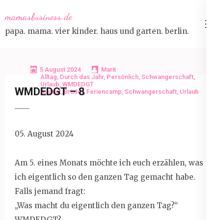
Skip
mamasbusiness.de
to
papa. mama. vier kinder. haus und garten. berlin.
content
(Press
Enter)
5 August 2024
Marit
Alltag
,
Durch das Jahr
,
Persönlich
,
Schwangerschaft
,
Urlaub
,
WMDEDGT
WMDEDGT – 8
August
,
Brüder
,
Feriencamp
,
Schwangerschaft
,
Urlaub
05. August 2024
Am 5. eines Monats möchte ich euch erzählen, was
ich eigentlich so den ganzen Tag gemacht habe.
Falls jemand fragt:
„Was macht du eigentlich den ganzen Tag?“
WMDEDGT?