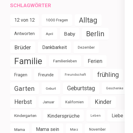
SCHLAGWÖRTER
Alltag
12 von 12
1000 Fragen
Berlin
Baby
Antworten
April
Brüder
Dankbarkeit
Dezember
Familie
Ferien
Familienleben
frühling
Fragen
Freunde
Freundschaft
Garten
Geburtstag
Geburt
Geschenke
Herbst
Kinder
Januar
Kalifornien
Kindersprüche
Liebe
Kindergarten
Leben
Mama sein
Mama
März
November