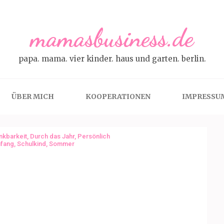
mamasbusiness.de
papa. mama. vier kinder. haus und garten. berlin.
ÜBER MICH
KOOPERATIONEN
IMPRESSU
nkbarkeit
,
Durch das Jahr
,
Persönlich
nfang
,
Schulkind
,
Sommer