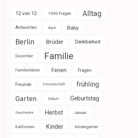
Alltag
12 von 12
1000 Fragen
Baby
Antworten
April
Berlin
Brüder
Dankbarkeit
Familie
Dezember
Ferien
Familienleben
Fragen
frühling
Freunde
Freundschaft
Garten
Geburtstag
Geburt
Herbst
Januar
Geschenke
Kinder
Kalifornien
Kindergarten