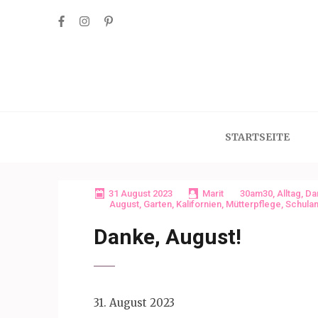
Skip
to
content
(Press
Enter)
STARTSEITE
31 August 2023
Marit
30am30
,
Alltag
,
Da
August
,
Garten
,
Kalifornien
,
Mütterpflege
,
Schula
Danke, August!
31. August 2023