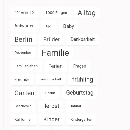
Alltag
12 von 12
1000 Fragen
Baby
Antworten
April
Berlin
Brüder
Dankbarkeit
Familie
Dezember
Ferien
Familienleben
Fragen
frühling
Freunde
Freundschaft
Garten
Geburtstag
Geburt
Herbst
Januar
Geschenke
Kinder
Kalifornien
Kindergarten