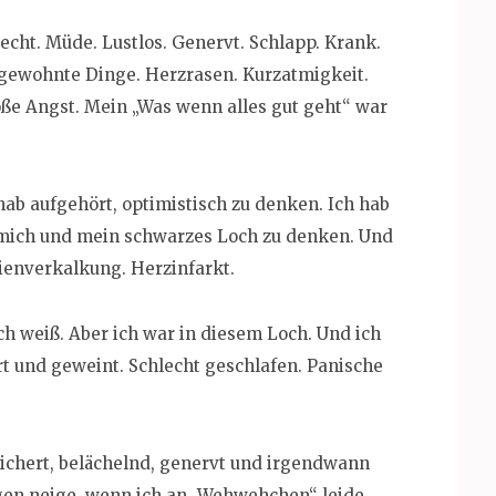
lecht. Müde. Lustlos. Genervt. Schlapp. Krank.
gewohnte Dinge. Herzrasen. Kurzatmigkeit.
oße Angst. Mein „Was wenn alles gut geht“ war
 hab aufgehört, optimistisch zu denken. Ich hab
 mich und mein schwarzes Loch zu denken. Und
ienverkalkung. Herzinfarkt.
Ich weiß. Aber ich war in diesem Loch. Und ich
rt und geweint. Schlecht geschlafen. Panische
ichert, belächelnd, genervt und irgendwann
ngen neige, wenn ich an „Wehwehchen“ leide.