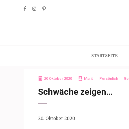
Skip
to
content
(Press
Enter)
STARTSEITE
20 Oktober 2020
Marit
Persönlich
Ge
Schwäche zeigen…
20. Oktober 2020