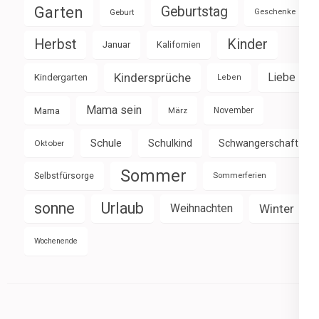
Garten
Geburtstag
Geburt
Geschenke
Herbst
Kinder
Januar
Kalifornien
Kindersprüche
Liebe
Kindergarten
Leben
Mama sein
Mama
März
November
Schule
Schulkind
Schwangerschaft
Oktober
Sommer
Selbstfürsorge
Sommerferien
sonne
Urlaub
Weihnachten
Winter
Wochenende