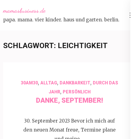
Skip
mamasbusiness.de
to
papa. mama. vier kinder. haus und garten. berlin.
content
(Press
Enter)
SCHLAGWORT:
LEICHTIGKEIT
,
,
,
30AM30
ALLTAG
DANKBARKEIT
DURCH DAS
,
JAHR
PERSÖNLICH
DANKE, SEPTEMBER!
30. September 2023 Bevor ich mich auf
den neuen Monat freue, Termine plane
und meine …