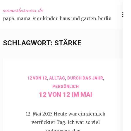
Skip
mamasbusiness.de
to
papa. mama. vier kinder. haus und garten. berlin.
content
(Press
Enter)
SCHLAGWORT:
STÄRKE
,
,
,
12 VON 12
ALLTAG
DURCH DAS JAHR
PERSÖNLICH
12 VON 12 IM MAI
12. Mai 2023 Heute war ein ziemlich
verrückter Tag. Ich war so viel
unterwegs, das …