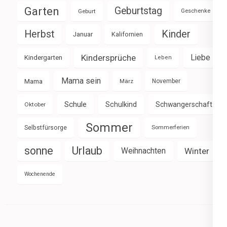
Garten
Geburtstag
Geburt
Geschenke
Herbst
Kinder
Januar
Kalifornien
Kindersprüche
Liebe
Kindergarten
Leben
Mama sein
Mama
März
November
Schule
Schulkind
Schwangerschaft
Oktober
Sommer
Selbstfürsorge
Sommerferien
sonne
Urlaub
Weihnachten
Winter
Wochenende