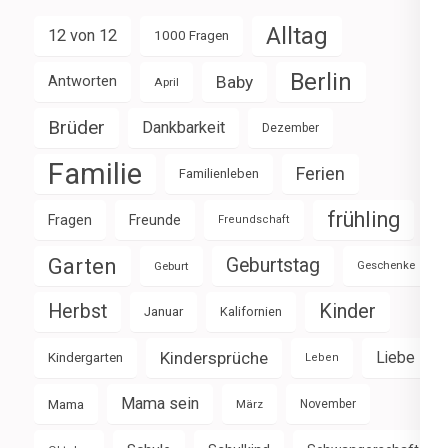
Alltag
12 von 12
1000 Fragen
Berlin
Baby
Antworten
April
Brüder
Dankbarkeit
Dezember
Familie
Ferien
Familienleben
frühling
Fragen
Freunde
Freundschaft
Garten
Geburtstag
Geburt
Geschenke
Herbst
Kinder
Januar
Kalifornien
Kindersprüche
Liebe
Kindergarten
Leben
Mama sein
Mama
März
November