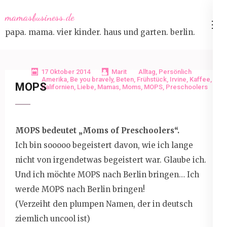
Skip
mamasbusiness.de
to
papa. mama. vier kinder. haus und garten. berlin.
content
(Press
Enter)
17 Oktober 2014
Marit
Alltag
,
Persönlich
Amerika
,
Be you bravely
,
Beten
,
Frühstück
,
Irvine
,
Kaffee
,
MOPS
Kalifornien
,
Liebe
,
Mamas
,
Moms
,
MOPS
,
Preschoolers
MOPS bedeutet „Moms of Preschoolers“.
Ich bin sooooo begeistert davon, wie ich lange
nicht von irgendetwas begeistert war. Glaube ich.
Und ich möchte MOPS nach Berlin bringen… Ich
werde MOPS nach Berlin bringen!
(Verzeiht den plumpen Namen, der in deutsch
ziemlich uncool ist)