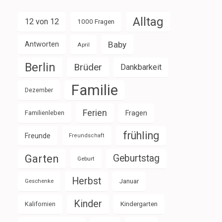
Alltag
12 von 12
1000 Fragen
Baby
Antworten
April
Berlin
Brüder
Dankbarkeit
Familie
Dezember
Ferien
Familienleben
Fragen
frühling
Freunde
Freundschaft
Garten
Geburtstag
Geburt
Herbst
Januar
Geschenke
Kinder
Kalifornien
Kindergarten