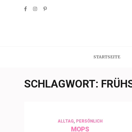
Skip
to
content
(Press
Enter)
STARTSEITE
SCHLAGWORT:
FRÜH
,
ALLTAG
PERSÖNLICH
MOPS