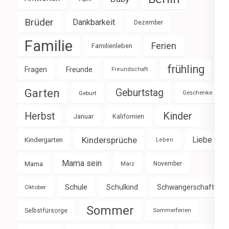
Brüder
Dankbarkeit
Dezember
Familie
Ferien
Familienleben
frühling
Fragen
Freunde
Freundschaft
Garten
Geburtstag
Geburt
Geschenke
Herbst
Kinder
Januar
Kalifornien
Kindersprüche
Liebe
Kindergarten
Leben
Mama sein
Mama
März
November
Schule
Schulkind
Schwangerschaft
Oktober
Sommer
Selbstfürsorge
Sommerferien