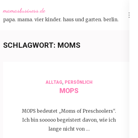
Skip
mamasbusiness.de
to
papa. mama. vier kinder. haus und garten. berlin.
content
(Press
Enter)
SCHLAGWORT:
MOMS
,
ALLTAG
PERSÖNLICH
MOPS
MOPS bedeutet „Moms of Preschoolers“.
Ich bin sooooo begeistert davon, wie ich
lange nicht von …