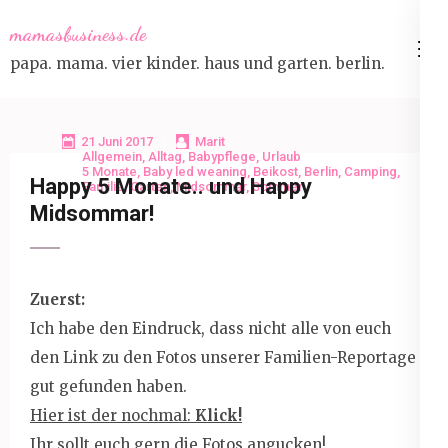
Skip
mamasbusiness.de
to
papa. mama. vier kinder. haus und garten. berlin.
content
(Press
Enter)
21 Juni 2017
Marit
Allgemein
,
Alltag
,
Babypflege
,
Urlaub
5 Monate
,
Baby led weaning
,
Beikost
,
Berlin
,
Camping
,
Happy 5 Monate.. und Happy
Familie
,
Garten
,
Midsommar
,
Sommer
Midsommar!
Zuerst:
Ich habe den Eindruck, dass nicht alle von euch
den Link zu den Fotos unserer Familien-Reportage
gut gefunden haben.
Hier ist der nochmal:
Klick!
Ihr sollt euch gern die Fotos angucken!