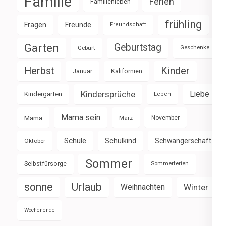
Familie
Ferien
Familienleben
frühling
Fragen
Freunde
Freundschaft
Garten
Geburtstag
Geburt
Geschenke
Herbst
Kinder
Januar
Kalifornien
Kindersprüche
Liebe
Kindergarten
Leben
Mama sein
Mama
März
November
Schule
Schulkind
Schwangerschaft
Oktober
Sommer
Selbstfürsorge
Sommerferien
sonne
Urlaub
Weihnachten
Winter
Wochenende