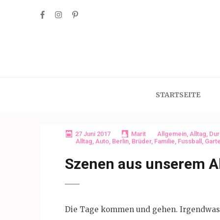
Skip
to
content
(Press
Enter)
STARTSEITE
27 Juni 2017
Marit
Allgemein
,
Alltag
,
Dur
Alltag
,
Auto
,
Berlin
,
Brüder
,
Familie
,
Fussball
,
Gart
Szenen aus unserem Al
Die Tage kommen und gehen. Irgendwas i