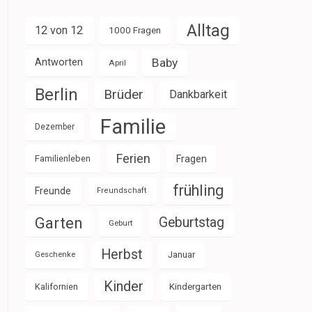
Alltag
12 von 12
1000 Fragen
Baby
Antworten
April
Berlin
Brüder
Dankbarkeit
Familie
Dezember
Ferien
Familienleben
Fragen
frühling
Freunde
Freundschaft
Garten
Geburtstag
Geburt
Herbst
Januar
Geschenke
Kinder
Kalifornien
Kindergarten