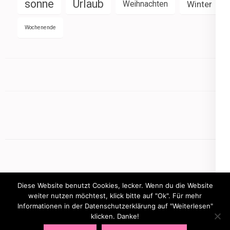
sonne
Urlaub
Weihnachten
Winter
Wochenende
Diese Website benutzt Cookies, lecker. Wenn du die Website
weiter nutzen möchtest, klick bitte auf "Ok". Für mehr
Informationen in der Datenschutzerklärung auf "Weiterlesen"
Copyright © 2026
mamasbusiness.de
.
Elegant Pink
klicken. Danke!