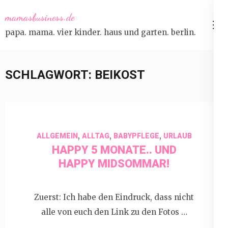
Skip
mamasbusiness.de
to
papa. mama. vier kinder. haus und garten. berlin.
content
(Press
Enter)
SCHLAGWORT:
BEIKOST
,
,
,
ALLGEMEIN
ALLTAG
BABYPFLEGE
URLAUB
HAPPY 5 MONATE.. UND
HAPPY MIDSOMMAR!
Zuerst: Ich habe den Eindruck, dass nicht
alle von euch den Link zu den Fotos …