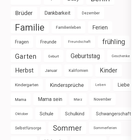
Brüder
Dankbarkeit
Dezember
Familie
Ferien
Familienleben
frühling
Fragen
Freunde
Freundschaft
Garten
Geburtstag
Geburt
Geschenke
Herbst
Kinder
Januar
Kalifornien
Kindersprüche
Liebe
Kindergarten
Leben
Mama sein
Mama
März
November
Schule
Schulkind
Schwangerschaft
Oktober
Sommer
Selbstfürsorge
Sommerferien