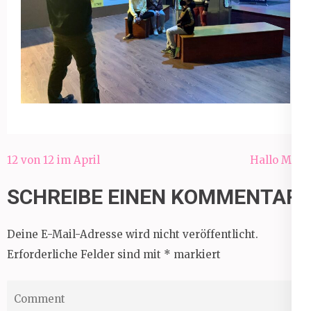
Beitragsnavigation
12 von 12 im April
Hallo Mai!
SCHREIBE EINEN KOMMENTAR
Deine E-Mail-Adresse wird nicht veröffentlicht.
Erforderliche Felder sind mit
*
markiert
Comment