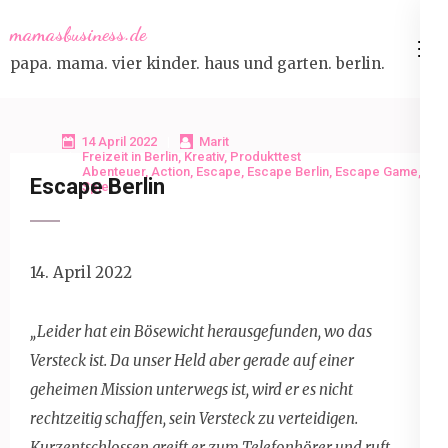
Skip
mamasbusiness.de
to
papa. mama. vier kinder. haus und garten. berlin.
content
(Press
Enter)
14 April 2022
Marit
Freizeit in Berlin
,
Kreativ
,
Produkttest
Abenteuer
,
Action
,
Escape
,
Escape Berlin
,
Escape Game
,
Escape Berlin
Spiel
14. April 2022
„Leider hat ein Bösewicht herausgefunden, wo das
Versteck ist. Da unser Held aber gerade auf einer
geheimen Mission unterwegs ist, wird er es nicht
rechtzeitig schaffen, sein Versteck zu verteidigen.
Kurzentschlossen greift er zum Telefonhörer und ruft