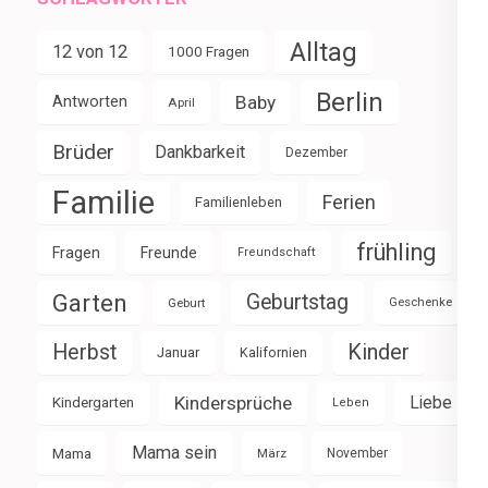
Alltag
12 von 12
1000 Fragen
Berlin
Baby
Antworten
April
Brüder
Dankbarkeit
Dezember
Familie
Ferien
Familienleben
frühling
Fragen
Freunde
Freundschaft
Garten
Geburtstag
Geburt
Geschenke
Herbst
Kinder
Januar
Kalifornien
Kindersprüche
Liebe
Kindergarten
Leben
Mama sein
Mama
März
November