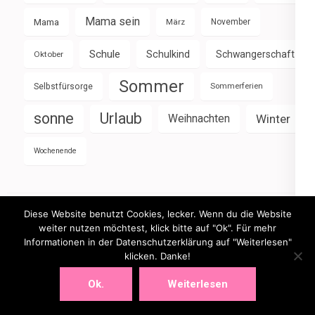
Mama sein
Mama
März
November
Schule
Schulkind
Schwangerschaft
Oktober
Sommer
Selbstfürsorge
Sommerferien
sonne
Urlaub
Weihnachten
Winter
Wochenende
Diese Website benutzt Cookies, lecker. Wenn du die Website
weiter nutzen möchtest, klick bitte auf "Ok". Für mehr
Informationen in der Datenschutzerklärung auf "Weiterlesen"
klicken. Danke!
Ok.
Weiterlesen