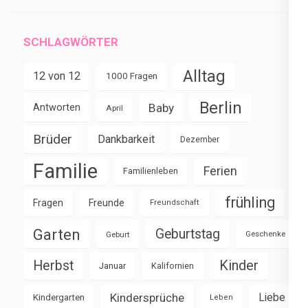
SCHLAGWÖRTER
Alltag
12 von 12
1000 Fragen
Berlin
Baby
Antworten
April
Brüder
Dankbarkeit
Dezember
Familie
Ferien
Familienleben
frühling
Fragen
Freunde
Freundschaft
Garten
Geburtstag
Geburt
Geschenke
Herbst
Kinder
Januar
Kalifornien
Kindersprüche
Liebe
Kindergarten
Leben