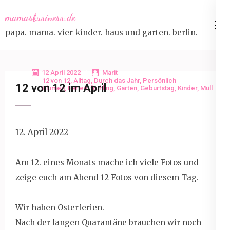
Skip
mamasbusiness.de
to
papa. mama. vier kinder. haus und garten. berlin.
content
(Press
Enter)
12 April 2022
Marit
12 von 12
,
Alltag
,
Durch das Jahr
,
Persönlich
12 von 12 im April
Blumen
,
Ferien
,
frühling
,
Garten
,
Geburtstag
,
Kinder
,
Müll
12. April 2022
Am 12. eines Monats mache ich viele Fotos und
zeige euch am Abend 12 Fotos von diesem Tag.
Wir haben Osterferien.
Nach der langen Quarantäne brauchen wir noch