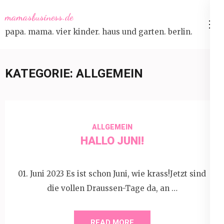
Skip
mamasbusiness.de
to
papa. mama. vier kinder. haus und garten. berlin.
content
(Press
Enter)
KATEGORIE:
ALLGEMEIN
ALLGEMEIN
HALLO JUNI!
01. Juni 2023 Es ist schon Juni, wie krass!Jetzt sind
die vollen Draussen-Tage da, an …
READ MORE