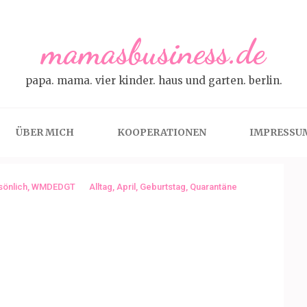
mamasbusiness.de
papa. mama. vier kinder. haus und garten. berlin.
ÜBER MICH
KOOPERATIONEN
IMPRESSU
sönlich
,
WMDEDGT
Alltag
,
April
,
Geburtstag
,
Quarantäne