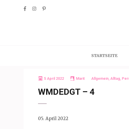
Skip
to
content
(Press
Enter)
STARTSEITE
5 April 2022
Marit
Allgemein
,
Alltag
,
Per
WMDEDGT – 4
05. April 2022