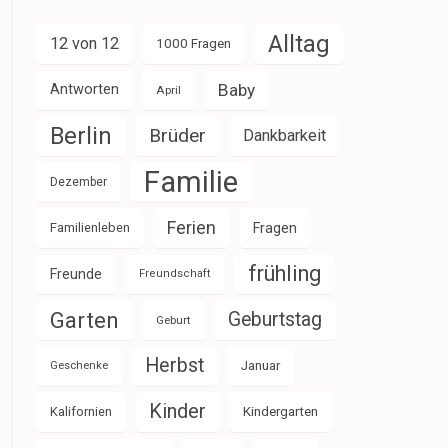
Alltag
12 von 12
1000 Fragen
Baby
Antworten
April
Berlin
Brüder
Dankbarkeit
Familie
Dezember
Ferien
Familienleben
Fragen
frühling
Freunde
Freundschaft
Garten
Geburtstag
Geburt
Herbst
Januar
Geschenke
Kinder
Kalifornien
Kindergarten