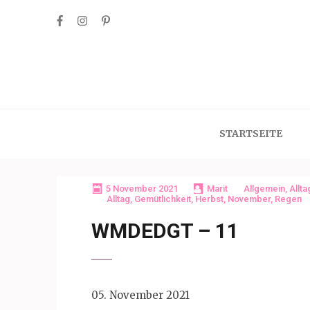
Skip
to
content
(Press
Enter)
STARTSEITE
5 November 2021
Marit
Allgemein
,
Allta
Alltag
,
Gemütlichkeit
,
Herbst
,
November
,
Regen
WMDEDGT – 11
05. November 2021