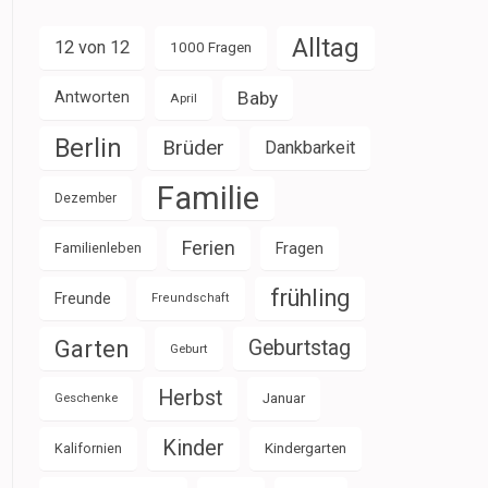
Alltag
12 von 12
1000 Fragen
Baby
Antworten
April
Berlin
Brüder
Dankbarkeit
Familie
Dezember
Ferien
Familienleben
Fragen
frühling
Freunde
Freundschaft
Garten
Geburtstag
Geburt
Herbst
Januar
Geschenke
Kinder
Kalifornien
Kindergarten