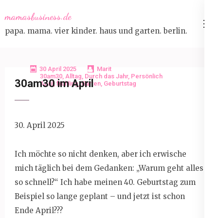
Skip
mamasbusiness.de
to
papa. mama. vier kinder. haus und garten. berlin.
content
(Press
Enter)
30 April 2025
Marit
30am30
,
Alltag
,
Durch das Jahr
,
Persönlich
30am30 im April
April
,
frühling
,
Garten
,
Geburtstag
30. April 2025
Ich möchte so nicht denken, aber ich erwische
mich täglich bei dem Gedanken: „Warum geht alles
so schnell?“ Ich habe meinen 40. Geburtstag zum
Beispiel so lange geplant – und jetzt ist schon
Ende April???