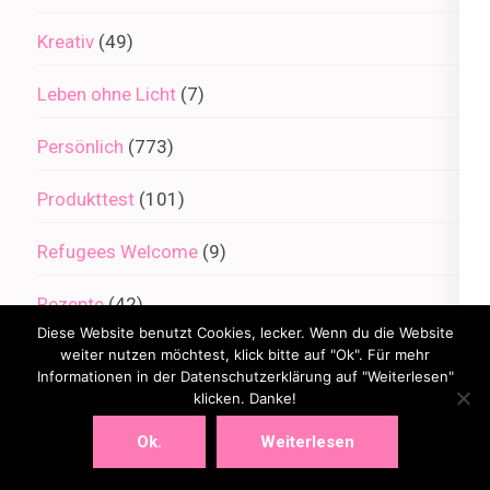
Kreativ
(49)
Leben ohne Licht
(7)
Persönlich
(773)
Produkttest
(101)
Refugees Welcome
(9)
Rezepte
(42)
Diese Website benutzt Cookies, lecker. Wenn du die Website
Schulkind
(80)
weiter nutzen möchtest, klick bitte auf "Ok". Für mehr
Informationen in der Datenschutzerklärung auf "Weiterlesen"
klicken. Danke!
Schwangerschaft
(58)
Ok.
Weiterlesen
Urlaub
(158)