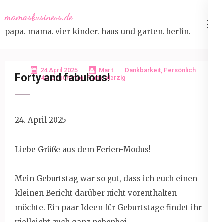
Skip
mamasbusiness.de
to
papa. mama. vier kinder. haus und garten. berlin.
content
(Press
Enter)
24 April 2025
Marit
Dankbarkeit
,
Persönlich
Forty and fabulous!
40
,
Geburtstag
,
Party
,
Vierzig
24. April 2025
Liebe Grüße aus dem Ferien-Modus!
Mein Geburtstag war so gut, dass ich euch einen
kleinen Bericht darüber nicht vorenthalten
möchte. Ein paar Ideen für Geburtstage findet ihr
vielleicht auch ganz nebenbei..