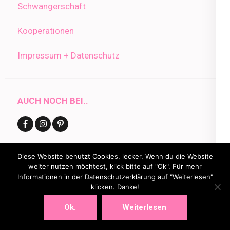
Schwangerschaft
Kooperationen
Impressum + Datenschutz
AUCH NOCH BEI..
Diese Website benutzt Cookies, lecker. Wenn du die Website
weiter nutzen möchtest, klick bitte auf "Ok". Für mehr
BEITRÄGE IM ARCHIV
Informationen in der Datenschutzerklärung auf "Weiterlesen"
klicken. Danke!
Beiträge
Ok.
Weiterlesen
im
Archiv