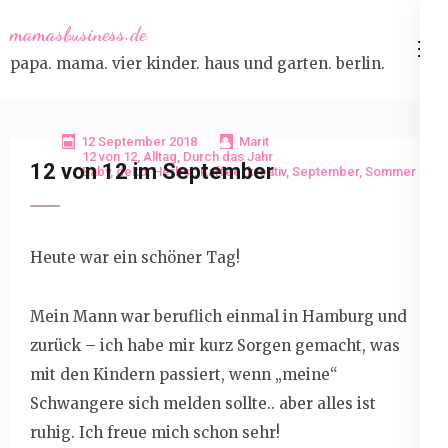
Skip
mamasbusiness.de
to
papa. mama. vier kinder. haus und garten. berlin.
content
(Press
Enter)
12 September 2018
Marit
12 von 12
,
Alltag
,
Durch das Jahr
12 von 12 im September
Baby
,
deko
,
Herbst
,
Kaffee
,
kreativ
,
September
,
Sommer
Heute war ein schöner Tag!
Mein Mann war beruflich einmal in Hamburg und
zurück – ich habe mir kurz Sorgen gemacht, was
mit den Kindern passiert, wenn „meine“
Schwangere sich melden sollte.. aber alles ist
ruhig. Ich freue mich schon sehr!