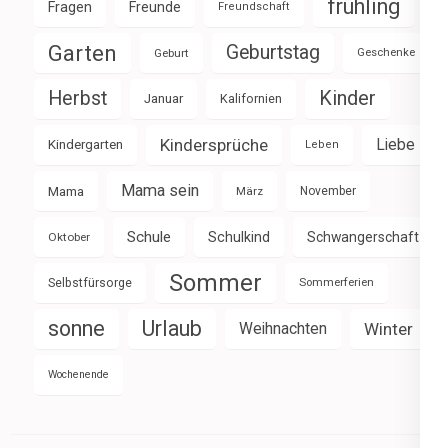
frühling
Fragen
Freunde
Freundschaft
Garten
Geburtstag
Geburt
Geschenke
Herbst
Kinder
Januar
Kalifornien
Kindersprüche
Liebe
Kindergarten
Leben
Mama sein
Mama
März
November
Schule
Schulkind
Schwangerschaft
Oktober
Sommer
Selbstfürsorge
Sommerferien
sonne
Urlaub
Weihnachten
Winter
Wochenende