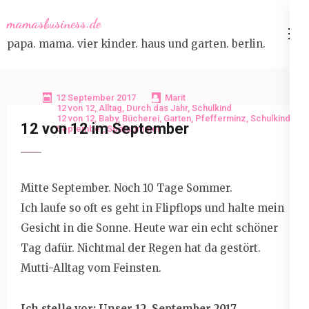
Skip
mamasbusiness.de
to
papa. mama. vier kinder. haus und garten. berlin.
content
(Press
Enter)
12 September 2017
Marit
12 von 12
,
Alltag
,
Durch das Jahr
,
Schulkind
12 von 12
,
Baby
,
Bücherei
,
Garten
,
Pfefferminz
,
Schulkind
,
12 von 12 im September
September
,
Spätsommer
Mitte September. Noch 10 Tage Sommer.
Ich laufe so oft es geht in Flipflops und halte mein
Gesicht in die Sonne. Heute war ein echt schöner
Tag dafür. Nichtmal der Regen hat da gestört.
Mutti-Alltag vom Feinsten.
Ich stelle vor: Unser 12. September 2017