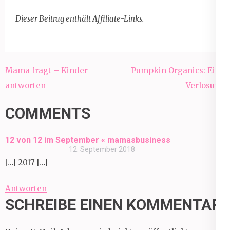
Dieser Beitrag enthält Affiliate-Links.
Beitragsnavigation
Mama fragt – Kinder
Pumpkin Organics: Eine
antworten
Verlosung
COMMENTS
12 von 12 im September « mamasbusiness
12. September 2018
[…] 2017 […]
Antworten
SCHREIBE EINEN KOMMENTAR