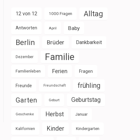
Alltag
12 von 12
1000 Fragen
Baby
Antworten
April
Berlin
Brüder
Dankbarkeit
Familie
Dezember
Ferien
Familienleben
Fragen
frühling
Freunde
Freundschaft
Garten
Geburtstag
Geburt
Herbst
Januar
Geschenke
Kinder
Kalifornien
Kindergarten