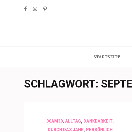
Skip
to
content
(Press
Enter)
STARTSEITE
SCHLAGWORT:
SEPT
,
,
,
30AM30
ALLTAG
DANKBARKEIT
,
DURCH DAS JAHR
PERSÖNLICH