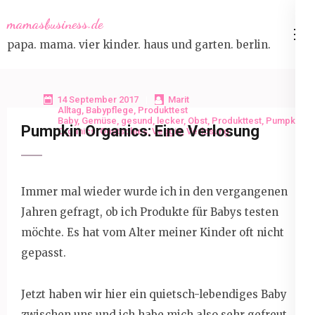
Skip
mamasbusiness.de
to
papa. mama. vier kinder. haus und garten. berlin.
content
(Press
Enter)
14 September 2017
Marit
Alltag
,
Babypflege
,
Produkttest
Baby
,
Gemüse
,
gesund
,
lecker
,
Obst
,
Produkttest
,
Pumpkin
Pumpkin Organics: Eine Verlosung
Organics
,
Quetschies
,
Veggie
,
Verlosung
Immer mal wieder wurde ich in den vergangenen
Jahren gefragt, ob ich Produkte für Babys testen
möchte. Es hat vom Alter meiner Kinder oft nicht
gepasst.
Jetzt haben wir hier ein quietsch-lebendiges Baby
zwischen uns und ich habe mich also sehr gefreut,