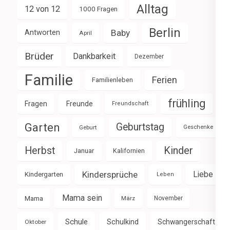
Alltag
12 von 12
1000 Fragen
Berlin
Baby
Antworten
April
Brüder
Dankbarkeit
Dezember
Familie
Ferien
Familienleben
frühling
Fragen
Freunde
Freundschaft
Garten
Geburtstag
Geburt
Geschenke
Herbst
Kinder
Januar
Kalifornien
Kindersprüche
Liebe
Kindergarten
Leben
Mama sein
Mama
März
November
Schule
Schulkind
Schwangerschaft
Oktober