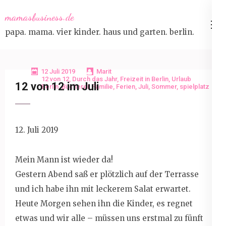
Skip
mamasbusiness.de
to
papa. mama. vier kinder. haus und garten. berlin.
content
(Press
Enter)
12 Juli 2019
Marit
12 von 12
,
Durch das Jahr
,
Freizeit in Berlin
,
Urlaub
12 von 12 im Juli
Berlin
,
Bücherei
,
Familie
,
Ferien
,
Juli
,
Sommer
,
spielplatz
12. Juli 2019
Mein Mann ist wieder da!
Gestern Abend saß er plötzlich auf der Terrasse
und ich habe ihn mit leckerem Salat erwartet.
Heute Morgen sehen ihn die Kinder, es regnet
etwas und wir alle – müssen uns erstmal zu fünft