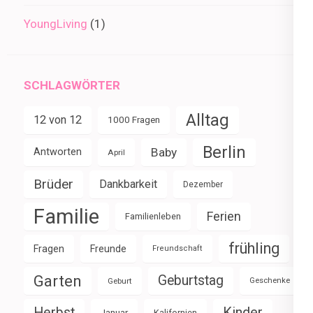
YoungLiving
(1)
SCHLAGWÖRTER
Alltag
12 von 12
1000 Fragen
Berlin
Baby
Antworten
April
Brüder
Dankbarkeit
Dezember
Familie
Ferien
Familienleben
frühling
Fragen
Freunde
Freundschaft
Garten
Geburtstag
Geburt
Geschenke
Herbst
Kinder
Januar
Kalifornien