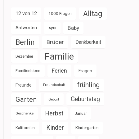
Alltag
12 von 12
1000 Fragen
Baby
Antworten
April
Berlin
Brüder
Dankbarkeit
Familie
Dezember
Ferien
Familienleben
Fragen
frühling
Freunde
Freundschaft
Garten
Geburtstag
Geburt
Herbst
Januar
Geschenke
Kinder
Kalifornien
Kindergarten