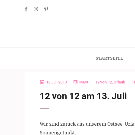
Skip
to
content
(Press
Enter)
STARTSEITE
13 Juli 2018
Marit
12 von 12
,
Urlaub
Fa
12 von 12 am 13. Juli
Wir sind zurück aus unserem Ostsee-Urlaub
Sonnengetankt.