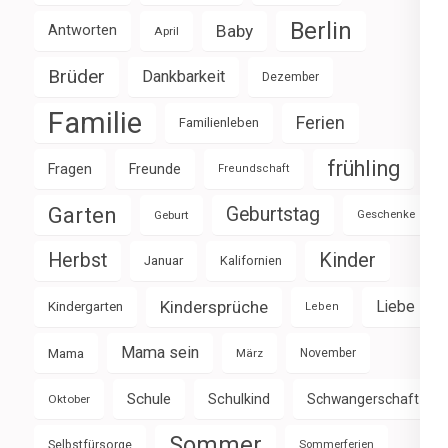
Berlin
Baby
Antworten
April
Brüder
Dankbarkeit
Dezember
Familie
Ferien
Familienleben
frühling
Fragen
Freunde
Freundschaft
Garten
Geburtstag
Geburt
Geschenke
Herbst
Kinder
Januar
Kalifornien
Kindersprüche
Liebe
Kindergarten
Leben
Mama sein
Mama
März
November
Schule
Schulkind
Schwangerschaft
Oktober
Sommer
Selbstfürsorge
Sommerferien