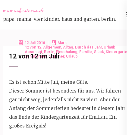
Skip
mamasbusiness.de
to
papa. mama. vier kinder. haus und garten. berlin.
content
(Press
Enter)
12 Juli 2016
Marit
12 von 12
,
Allgemein
,
Alltag
,
Durch das Jahr
,
Urlaub
Abschied
,
Berlin
,
Einschulung
,
Familie
,
Glück
,
Kindergarten
,
12 von 12 im Juli
Schulranzen
,
Sommer
,
Urlaub
Es ist schon Mitte Juli, meine Güte.
Dieser Sommer ist besonders für uns. Wir fahren
gar nicht weg, jedenfalls nicht zu viert. Aber der
Anfang der Sommerferien bedeutet in diesem Jahr
das Ende der Kindergartenzeit für Emilian. Ein
großes Ereignis!