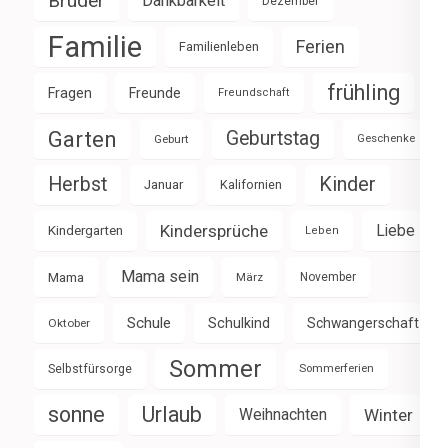
Brüder
Dankbarkeit
Dezember
Familie
Ferien
Familienleben
frühling
Fragen
Freunde
Freundschaft
Garten
Geburtstag
Geburt
Geschenke
Herbst
Kinder
Januar
Kalifornien
Kindersprüche
Liebe
Kindergarten
Leben
Mama sein
Mama
März
November
Schule
Schulkind
Schwangerschaft
Oktober
Sommer
Selbstfürsorge
Sommerferien
sonne
Urlaub
Weihnachten
Winter