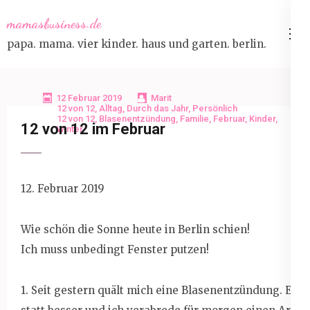
Skip
mamasbusiness.de
to
papa. mama. vier kinder. haus und garten. berlin.
content
(Press
Enter)
12 Februar 2019
Marit
12 von 12
,
Alltag
,
Durch das Jahr
,
Persönlich
12 von 12
,
Blasenentzündung
,
Familie
,
Februar
,
Kinder
,
12 von 12 im Februar
Winter
12. Februar 2019
Wie schön die Sonne heute in Berlin schien!
Ich muss unbedingt Fenster putzen!
1. Seit gestern quält mich eine Blasenentzündung. Es 