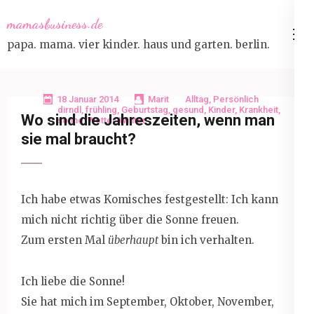
Skip
mamasbusiness.de
to
papa. mama. vier kinder. haus und garten. berlin.
content
(Press
Enter)
18 Januar 2014
Marit
Alltag
,
Persönlich
dirndl
,
frühling
,
Geburtstag
,
gesund
,
Kinder
,
Krankheit
,
Wo sind die Jahreszeiten, wenn man
sonne
,
Wetter
,
Winter
sie mal braucht?
Ich habe etwas Komisches festgestellt: Ich kann
mich nicht richtig über die Sonne freuen.
Zum ersten Mal
überhaupt
bin ich verhalten.
Ich liebe die Sonne!
Sie hat mich im September, Oktober, November,