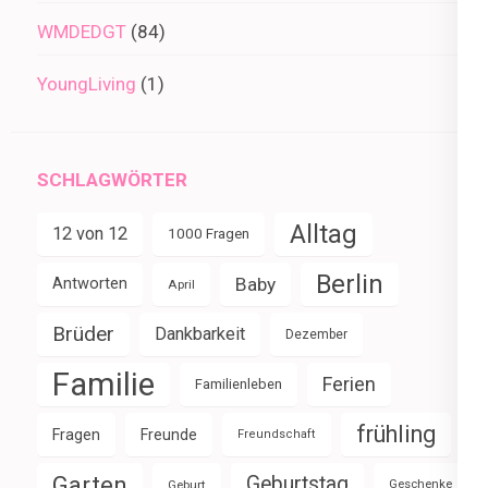
WMDEDGT
(84)
YoungLiving
(1)
SCHLAGWÖRTER
Alltag
12 von 12
1000 Fragen
Berlin
Baby
Antworten
April
Brüder
Dankbarkeit
Dezember
Familie
Ferien
Familienleben
frühling
Fragen
Freunde
Freundschaft
Garten
Geburtstag
Geburt
Geschenke