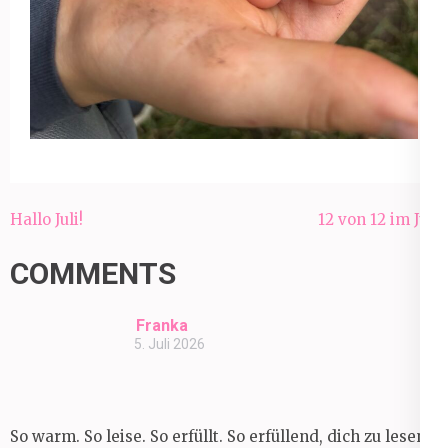
Beitragsnavigation
Hallo Juli!
12 von 12 im Juli
COMMENTS
Franka
5. Juli 2026
So warm. So leise. So erfüllt. So erfüllend, dich zu lesen,