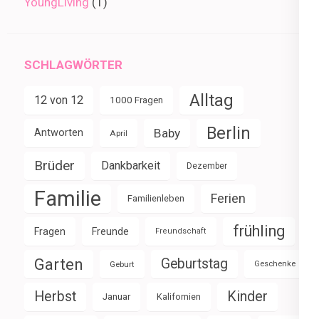
YoungLiving
(1)
SCHLAGWÖRTER
Alltag
12 von 12
1000 Fragen
Berlin
Baby
Antworten
April
Brüder
Dankbarkeit
Dezember
Familie
Ferien
Familienleben
frühling
Fragen
Freunde
Freundschaft
Garten
Geburtstag
Geburt
Geschenke
Herbst
Kinder
Januar
Kalifornien