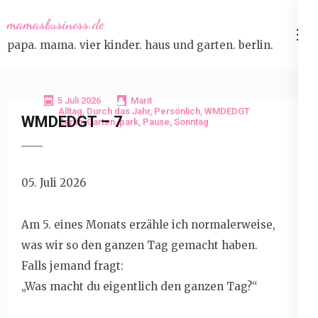
Skip
mamasbusiness.de
to
papa. mama. vier kinder. haus und garten. berlin.
content
(Press
Enter)
5 Juli 2026
Marit
Alltag
,
Durch das Jahr
,
Persönlich
,
WMDEDGT
WMDEDGT – 7
Berlin
,
Garten
,
park
,
Pause
,
Sonntag
05. Juli 2026
Am 5. eines Monats erzähle ich normalerweise,
was wir so den ganzen Tag gemacht haben.
Falls jemand fragt:
„Was macht du eigentlich den ganzen Tag?“