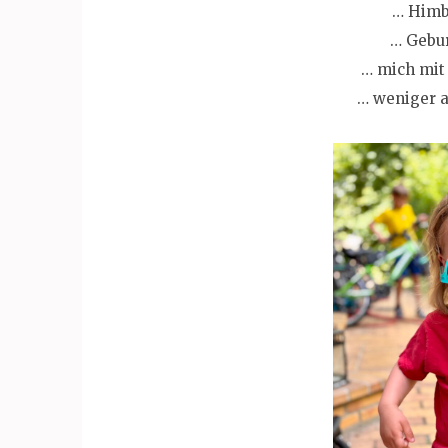
… Himb
… Gebur
… mich mit
… weniger a