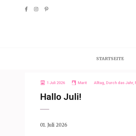
Skip
to
content
(Press
Enter)
STARTSEITE
1 Juli 2026
Marit
Alltag
,
Durch das Jahr
,
Hallo Juli!
01. Juli 2026