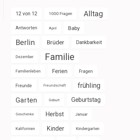
Alltag
12 von 12
1000 Fragen
Baby
Antworten
April
Berlin
Brüder
Dankbarkeit
Familie
Dezember
Ferien
Familienleben
Fragen
frühling
Freunde
Freundschaft
Garten
Geburtstag
Geburt
Herbst
Januar
Geschenke
Kinder
Kalifornien
Kindergarten