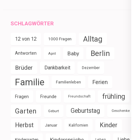
SCHLAGWÖRTER
Alltag
12 von 12
1000 Fragen
Berlin
Baby
Antworten
April
Brüder
Dankbarkeit
Dezember
Familie
Ferien
Familienleben
frühling
Fragen
Freunde
Freundschaft
Garten
Geburtstag
Geburt
Geschenke
Herbst
Kinder
Januar
Kalifornien
Kindersprüche
Liebe
Kindergarten
Leben