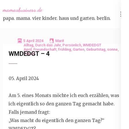
Skip
mamasbusiness.de
to
papa. mama. vier kinder. haus und garten. berlin.
content
(Press
Enter)
5 April 2024
Marit
Alltag
,
Durch das Jahr
,
Persönlich
,
WMDEDGT
April
,
Freundschaft
,
frühling
,
Garten
,
Geburtstag
,
sonne
,
WMDEDGT – 4
Tulpen
05. April 2024
Am 5. eines Monats möchte ich euch erzählen, was
ich eigentlich so den ganzen Tag gemacht habe.
Falls jemand fragt:
„Was macht du eigentlich den ganzen Tag?“
WMDEDGT?