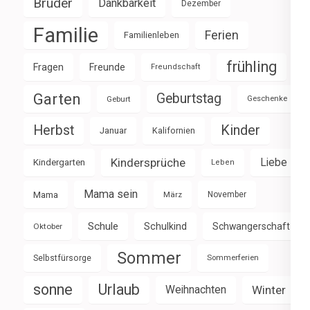
Brüder
Dankbarkeit
Dezember
Familie
Ferien
Familienleben
frühling
Fragen
Freunde
Freundschaft
Garten
Geburtstag
Geburt
Geschenke
Herbst
Kinder
Januar
Kalifornien
Kindersprüche
Liebe
Kindergarten
Leben
Mama sein
Mama
März
November
Schule
Schulkind
Schwangerschaft
Oktober
Sommer
Selbstfürsorge
Sommerferien
sonne
Urlaub
Weihnachten
Winter