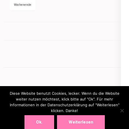
Wochenende
Diese Website benutzt Cookies, lecker. Wenn du die Website
weiter nutzen möchtest, klick bitte auf "Ok". Für mehr
Informationen in der Datenschutzerklärung auf "Weiterlesen"
Copyright © 2026
mamasbusiness.de
klicken. Danke!
.
Elegant Pink
Developed By
Rara Theme
Powered by:
WordPress
Ok.
Weiterlesen