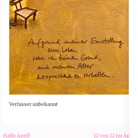
Verfasser unbekannt
Beitragsnavigation
Hallo April!
12 von 12 im April