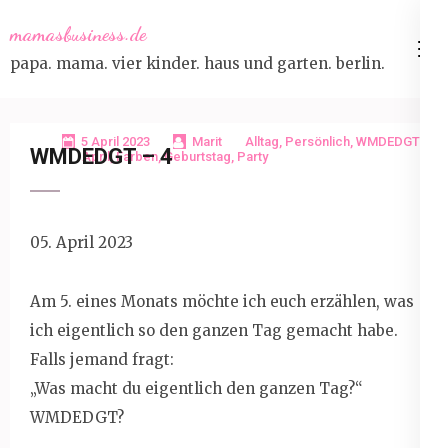
Skip
mamasbusiness.de
to
papa. mama. vier kinder. haus und garten. berlin.
content
(Press
Enter)
5 April 2023
Marit
Alltag
,
Persönlich
,
WMDEDGT
WMDEDGT – 4
April
,
Farben
,
Geburtstag
,
Party
05. April 2023
Am 5. eines Monats möchte ich euch erzählen, was
ich eigentlich so den ganzen Tag gemacht habe.
Falls jemand fragt:
„Was macht du eigentlich den ganzen Tag?“
WMDEDGT?