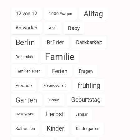
Alltag
12 von 12
1000 Fragen
Baby
Antworten
April
Berlin
Brüder
Dankbarkeit
Familie
Dezember
Ferien
Familienleben
Fragen
frühling
Freunde
Freundschaft
Garten
Geburtstag
Geburt
Herbst
Januar
Geschenke
Kinder
Kalifornien
Kindergarten