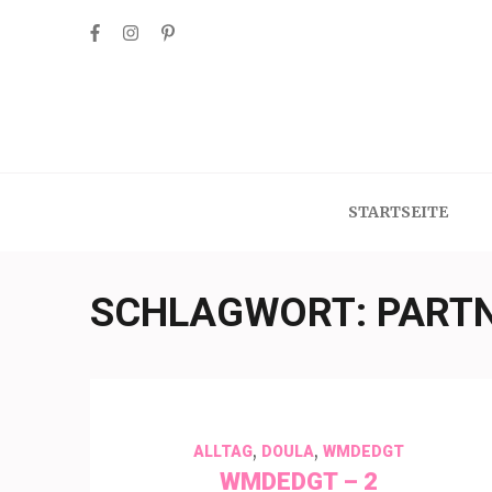
Skip
to
content
(Press
Enter)
STARTSEITE
SCHLAGWORT:
PART
,
,
ALLTAG
DOULA
WMDEDGT
WMDEDGT – 2