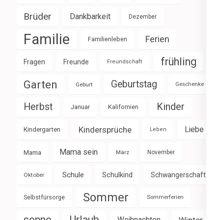
Brüder
Dankbarkeit
Dezember
Familie
Ferien
Familienleben
frühling
Fragen
Freunde
Freundschaft
Garten
Geburtstag
Geburt
Geschenke
Herbst
Kinder
Januar
Kalifornien
Kindersprüche
Liebe
Kindergarten
Leben
Mama sein
Mama
März
November
Schule
Schulkind
Schwangerschaft
Oktober
Sommer
Selbstfürsorge
Sommerferien
sonne
Urlaub
Weihnachten
Winter