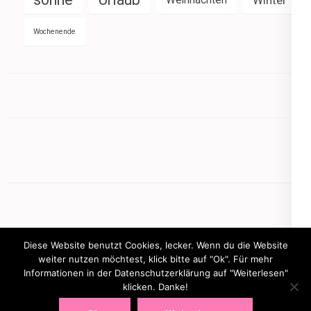
Wochenende
Diese Website benutzt Cookies, lecker. Wenn du die Website
weiter nutzen möchtest, klick bitte auf "Ok". Für mehr
Informationen in der Datenschutzerklärung auf "Weiterlesen"
Copyright © 2026
mamasbusiness.de
.
Elegant Pink
klicken. Danke!
Developed By
Rara Theme
Powered by:
WordPress