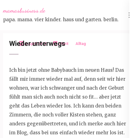
Skip
mamasbusiness.de
to
papa. mama. vier kinder. haus und garten. berlin.
content
(Press
Enter)
Wieder unterwegs
2 April 2012
Marit
Alltag
Ich bin jetzt ohne Babybauch im neuen Haus! Das
fällt mir immer wieder mal auf, denn seit wir hier
wohnen, war ich schwanger und nach der Geburt
fühlt man sich auch noch nicht so fit… aber jetzt
geht das Leben wieder los. Ich kann den beiden
Zimmern, die noch voller Kisten stehen, ganz
anders gegenübertreten, und ich merke auch hier
im Blog, dass bei uns einfach wieder mehr los ist.