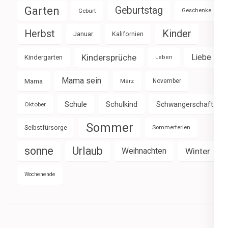
Garten
Geburtstag
Geburt
Geschenke
Herbst
Kinder
Januar
Kalifornien
Kindersprüche
Liebe
Kindergarten
Leben
Mama sein
Mama
März
November
Schule
Schulkind
Schwangerschaft
Oktober
Sommer
Selbstfürsorge
Sommerferien
sonne
Urlaub
Weihnachten
Winter
Wochenende