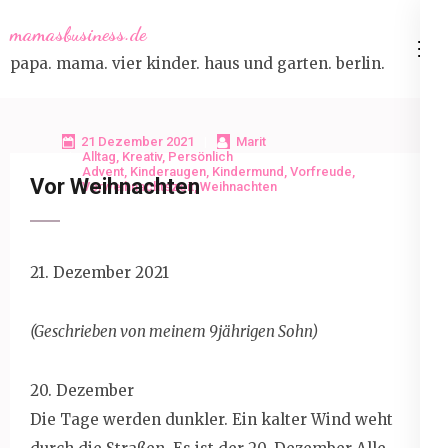
Skip
mamasbusiness.de
to
papa. mama. vier kinder. haus und garten. berlin.
content
(Press
Enter)
21 Dezember 2021
Marit
Alltag
,
Kreativ
,
Persönlich
Advent
,
Kinderaugen
,
Kindermund
,
Vorfreude
,
Vor Weihnachten
Vorweihnachtszeit
,
Weihnachten
21. Dezember 2021
(Geschrieben von meinem 9jährigen Sohn)
20. Dezember
Die Tage werden dunkler. Ein kalter Wind weht