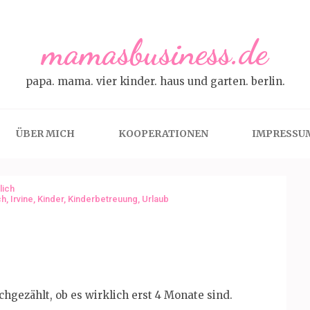
mamasbusiness.de
papa. mama. vier kinder. haus und garten. berlin.
ÜBER MICH
KOOPERATIONEN
IMPRESSU
lich
ch
,
Irvine
,
Kinder
,
Kinderbetreuung
,
Urlaub
hgezählt, ob es wirklich erst 4 Monate sind.