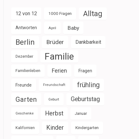
Alltag
12 von 12
1000 Fragen
Baby
Antworten
April
Berlin
Brüder
Dankbarkeit
Familie
Dezember
Ferien
Familienleben
Fragen
frühling
Freunde
Freundschaft
Garten
Geburtstag
Geburt
Herbst
Januar
Geschenke
Kinder
Kalifornien
Kindergarten