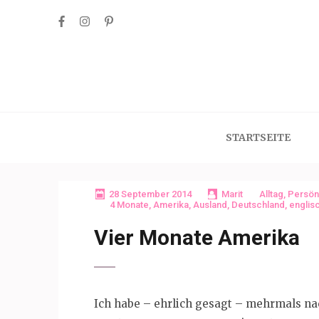
Skip
to
content
(Press
Enter)
STARTSEITE
28 September 2014
Marit
Alltag
,
Persön
4 Monate
,
Amerika
,
Ausland
,
Deutschland
,
englis
Vier Monate Amerika
Ich habe – ehrlich gesagt – mehrmals nac