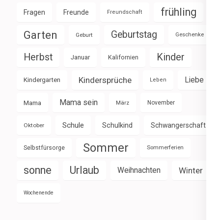
frühling
Fragen
Freunde
Freundschaft
Garten
Geburtstag
Geburt
Geschenke
Herbst
Kinder
Januar
Kalifornien
Kindersprüche
Liebe
Kindergarten
Leben
Mama sein
Mama
März
November
Schule
Schulkind
Schwangerschaft
Oktober
Sommer
Selbstfürsorge
Sommerferien
sonne
Urlaub
Weihnachten
Winter
Wochenende