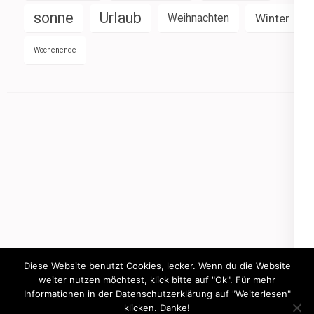
sonne
Urlaub
Weihnachten
Winter
Wochenende
Diese Website benutzt Cookies, lecker. Wenn du die Website
weiter nutzen möchtest, klick bitte auf "Ok". Für mehr
Informationen in der Datenschutzerklärung auf "Weiterlesen"
Copyright © 2026
mamasbusiness.de
klicken. Danke!
.
Elegant Pink