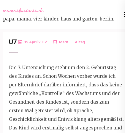
Skip
mamasbusiness.de
to
papa. mama. vier kinder. haus und garten. berlin.
content
(Press
Enter)
U7
19 April 2012
Marit
Alltag
Die 7. Untersuchung steht um den 2. Geburtstag
des Kindes an. Schon Wochen vorher wurde ich
per Elternbrief darüber informiert, dass das keine
gewöhnliche „Kontrolle“ des Wachstums und der
Gesundheit des Kindes ist, sondern das zum
ersten Mal getestet wird, ob Sprache,
Geschicklichkeit und Entwicklung altersgemäß ist.
Das Kind wird erstmalig selbst angesprochen und