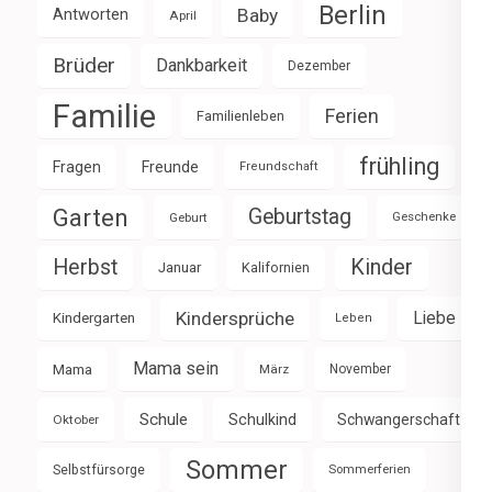
Berlin
Baby
Antworten
April
Brüder
Dankbarkeit
Dezember
Familie
Ferien
Familienleben
frühling
Fragen
Freunde
Freundschaft
Garten
Geburtstag
Geburt
Geschenke
Herbst
Kinder
Januar
Kalifornien
Kindersprüche
Liebe
Kindergarten
Leben
Mama sein
Mama
März
November
Schule
Schulkind
Schwangerschaft
Oktober
Sommer
Selbstfürsorge
Sommerferien