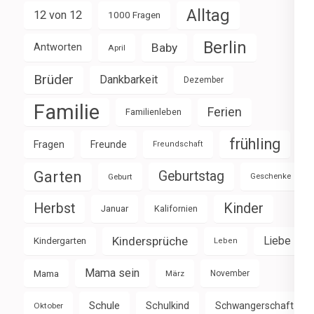
Alltag
12 von 12
1000 Fragen
Berlin
Baby
Antworten
April
Brüder
Dankbarkeit
Dezember
Familie
Ferien
Familienleben
frühling
Fragen
Freunde
Freundschaft
Garten
Geburtstag
Geburt
Geschenke
Herbst
Kinder
Januar
Kalifornien
Kindersprüche
Liebe
Kindergarten
Leben
Mama sein
Mama
März
November
Schule
Schulkind
Schwangerschaft
Oktober