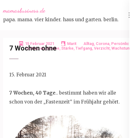
Skip
mamasbusiness.de
to
papa. mama. vier kinder. haus und garten. berlin.
content
(Press
Enter)
15 Februar 2021
Marit
Alltag
,
Corona
,
Persönlich
7 Wochen ohne
Fastenzeit
,
Glaube
,
Stärke
,
Tiefgang
,
Verzicht
,
Wachstum
15. Februar 2021
7 Wochen, 40 Tage
.. bestimmt haben wir alle
schon von der „Fastenzeit“ im Frühjahr gehört.