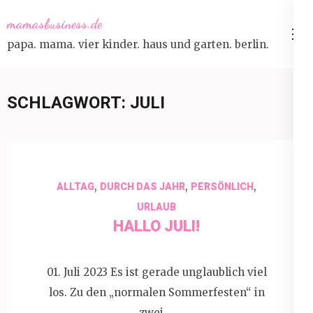
Skip
mamasbusiness.de
to
papa. mama. vier kinder. haus und garten. berlin.
content
(Press
Enter)
SCHLAGWORT:
JULI
,
,
,
ALLTAG
DURCH DAS JAHR
PERSÖNLICH
URLAUB
HALLO JULI!
01. Juli 2023 Es ist gerade unglaublich viel
los. Zu den „normalen Sommerfesten“ in
zwei …