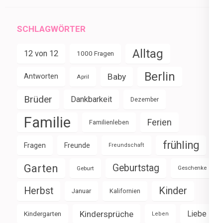
SCHLAGWÖRTER
Alltag
12 von 12
1000 Fragen
Berlin
Baby
Antworten
April
Brüder
Dankbarkeit
Dezember
Familie
Ferien
Familienleben
frühling
Fragen
Freunde
Freundschaft
Garten
Geburtstag
Geburt
Geschenke
Herbst
Kinder
Januar
Kalifornien
Kindersprüche
Liebe
Kindergarten
Leben