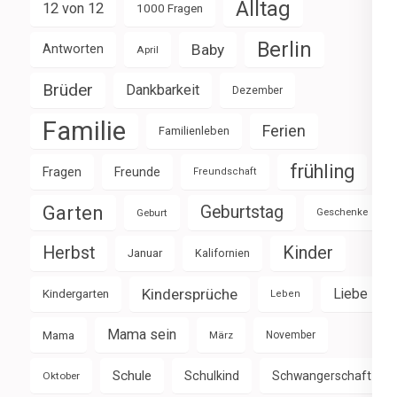
Alltag
12 von 12
1000 Fragen
Berlin
Baby
Antworten
April
Brüder
Dankbarkeit
Dezember
Familie
Ferien
Familienleben
frühling
Fragen
Freunde
Freundschaft
Garten
Geburtstag
Geburt
Geschenke
Herbst
Kinder
Januar
Kalifornien
Kindersprüche
Liebe
Kindergarten
Leben
Mama sein
Mama
März
November
Schule
Schulkind
Schwangerschaft
Oktober