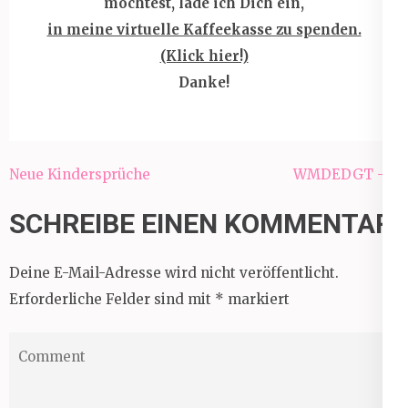
möchtest, lade ich Dich ein,
in meine virtuelle Kaffeekasse zu spenden.
(Klick hier!)
Danke!
Beitragsnavigation
Neue Kindersprüche
WMDEDGT – 7
SCHREIBE EINEN KOMMENTAR
Deine E-Mail-Adresse wird nicht veröffentlicht.
Erforderliche Felder sind mit
*
markiert
Comment