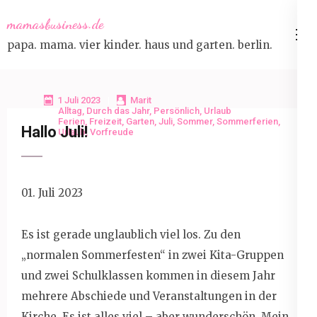
Skip
mamasbusiness.de
to
papa. mama. vier kinder. haus und garten. berlin.
content
(Press
Enter)
1 Juli 2023
Marit
Alltag
,
Durch das Jahr
,
Persönlich
,
Urlaub
Ferien
,
Freizeit
,
Garten
,
Juli
,
Sommer
,
Sommerferien
,
Hallo Juli!
Urlaub
,
Vorfreude
01. Juli 2023
Es ist gerade unglaublich viel los. Zu den
„normalen Sommerfesten“ in zwei Kita-Gruppen
und zwei Schulklassen kommen in diesem Jahr
mehrere Abschiede und Veranstaltungen in der
Kirche. Es ist alles viel – aber wunderschön. Mein