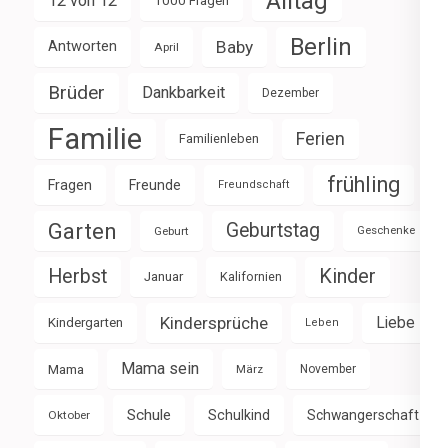
Alltag
12 von 12
1000 Fragen
Berlin
Baby
Antworten
April
Brüder
Dankbarkeit
Dezember
Familie
Ferien
Familienleben
frühling
Fragen
Freunde
Freundschaft
Garten
Geburtstag
Geburt
Geschenke
Herbst
Kinder
Januar
Kalifornien
Kindersprüche
Liebe
Kindergarten
Leben
Mama sein
Mama
März
November
Schule
Schulkind
Schwangerschaft
Oktober