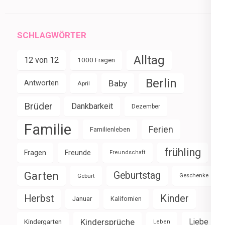
SCHLAGWÖRTER
Alltag
12 von 12
1000 Fragen
Berlin
Baby
Antworten
April
Brüder
Dankbarkeit
Dezember
Familie
Ferien
Familienleben
frühling
Fragen
Freunde
Freundschaft
Garten
Geburtstag
Geburt
Geschenke
Herbst
Kinder
Januar
Kalifornien
Kindersprüche
Liebe
Kindergarten
Leben