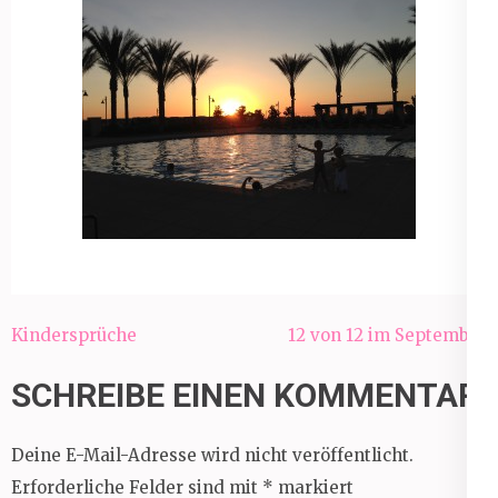
Beitragsnavigation
Kindersprüche
12 von 12 im September
SCHREIBE EINEN KOMMENTAR
Deine E-Mail-Adresse wird nicht veröffentlicht.
Erforderliche Felder sind mit
*
markiert