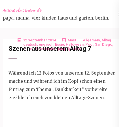
Skip
mamasbusiness.de
to
papa. mama. vier kinder. haus und garten. berlin.
content
(Press
Enter)
12 September 2014
Marit
Allgemein
,
Alltag
deutsch
,
englisch
,
Essie
,
Halloween
,
Pool
,
San Diego
,
Szenen aus unserem Alltag 7
Shred
,
Sonnenuntergang
,
Sprache
Während ich 12 Fotos von unserem 12. September
mache und während ich im Kopf schon einen
Eintrag zum Thema „Dankbarkeit“ vorbereite,
erzähle ich euch von kleinen Alltags-Szenen.