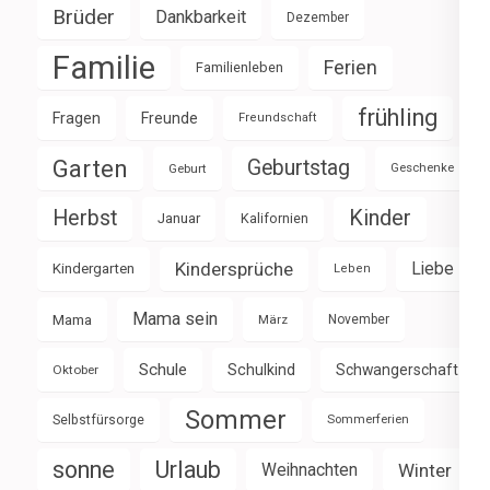
Brüder
Dankbarkeit
Dezember
Familie
Ferien
Familienleben
frühling
Fragen
Freunde
Freundschaft
Garten
Geburtstag
Geburt
Geschenke
Herbst
Kinder
Januar
Kalifornien
Kindersprüche
Liebe
Kindergarten
Leben
Mama sein
Mama
März
November
Schule
Schulkind
Schwangerschaft
Oktober
Sommer
Selbstfürsorge
Sommerferien
sonne
Urlaub
Weihnachten
Winter