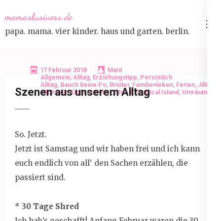
Skip
mamasbusiness.de
to
papa. mama. vier kinder. haus und garten. berlin.
content
(Press
Enter)
17 Februar 2018
Marit
Allgemein
,
Alltag
,
Erziehungstipp
,
Persönlich
Alltag
,
Bauch Beine Po
,
Brüder
,
Familienleben
,
Ferien
,
Jillian
Szenen aus unserem Alltag
Michaels
,
Kinderzimmer
,
Shred
,
Tropical Island
,
Umräumen
So. Jetzt.
Jetzt ist Samstag und wir haben frei und ich kann
euch endlich von all‘ den Sachen erzählen, die
passiert sind.
*
30 Tage Shred
Ich hab’s geschafft! Anfang Februar waren die 30