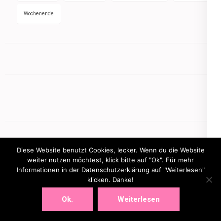
Wochenende
Diese Website benutzt Cookies, lecker. Wenn du die Website
weiter nutzen möchtest, klick bitte auf "Ok". Für mehr
Informationen in der Datenschutzerklärung auf "Weiterlesen"
klicken. Danke!
Copyright © 2026
mamasbusiness.de
.
Elegant Pink
Ok.
Weiterlesen
Developed By
Rara Theme
Powered by:
WordPress