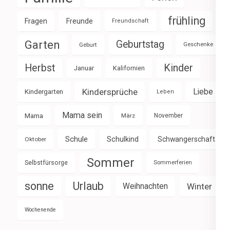
frühling
Fragen
Freunde
Freundschaft
Garten
Geburtstag
Geburt
Geschenke
Herbst
Kinder
Januar
Kalifornien
Kindersprüche
Liebe
Kindergarten
Leben
Mama sein
Mama
März
November
Schule
Schulkind
Schwangerschaft
Oktober
Sommer
Selbstfürsorge
Sommerferien
sonne
Urlaub
Weihnachten
Winter
Wochenende