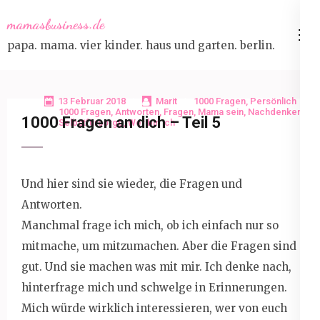
Skip
mamasbusiness.de
to
papa. mama. vier kinder. haus und garten. berlin.
content
(Press
Enter)
13 Februar 2018
Marit
1000 Fragen
,
Persönlich
1000 Fragen
,
Antworten
,
Fragen
,
Mama sein
,
Nachdenken
,
1000 Fragen an dich – Teil 5
Selbstfürsorge
,
Wer bin ich
Und hier sind sie wieder, die Fragen und
Antworten.
Manchmal frage ich mich, ob ich einfach nur so
mitmache, um mitzumachen. Aber die Fragen sind
gut. Und sie machen was mit mir. Ich denke nach,
hinterfrage mich und schwelge in Erinnerungen.
Mich würde wirklich interessieren, wer von euch