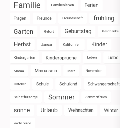
Familie
Ferien
Familienleben
frühling
Fragen
Freunde
Freundschaft
Garten
Geburtstag
Geburt
Geschenke
Herbst
Kinder
Januar
Kalifornien
Kindersprüche
Liebe
Kindergarten
Leben
Mama sein
Mama
März
November
Schule
Schulkind
Schwangerschaft
Oktober
Sommer
Selbstfürsorge
Sommerferien
sonne
Urlaub
Weihnachten
Winter
Wochenende