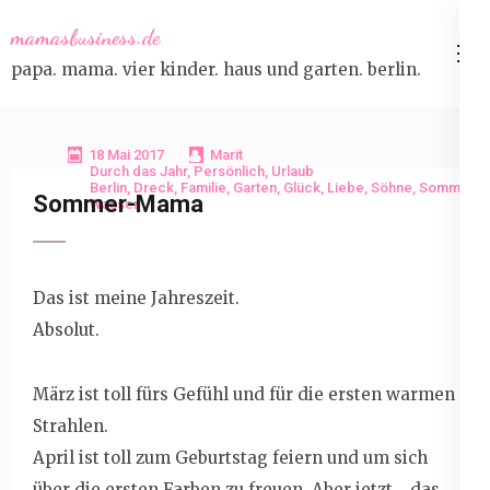
Skip
mamasbusiness.de
to
papa. mama. vier kinder. haus und garten. berlin.
content
(Press
Enter)
18 Mai 2017
Marit
Durch das Jahr
,
Persönlich
,
Urlaub
Berlin
,
Dreck
,
Familie
,
Garten
,
Glück
,
Liebe
,
Söhne
,
Sommer
,
Sommer-Mama
Wasser
Das ist meine Jahreszeit.
Absolut.
März ist toll fürs Gefühl und für die ersten warmen
Strahlen.
April ist toll zum Geburtstag feiern und um sich
über die ersten Farben zu freuen. Aber jetzt… das