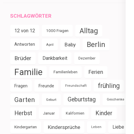
SCHLAGWÖRTER
Alltag
12 von 12
1000 Fragen
Berlin
Baby
Antworten
April
Brüder
Dankbarkeit
Dezember
Familie
Ferien
Familienleben
frühling
Fragen
Freunde
Freundschaft
Garten
Geburtstag
Geburt
Geschenke
Herbst
Kinder
Januar
Kalifornien
Kindersprüche
Liebe
Kindergarten
Leben