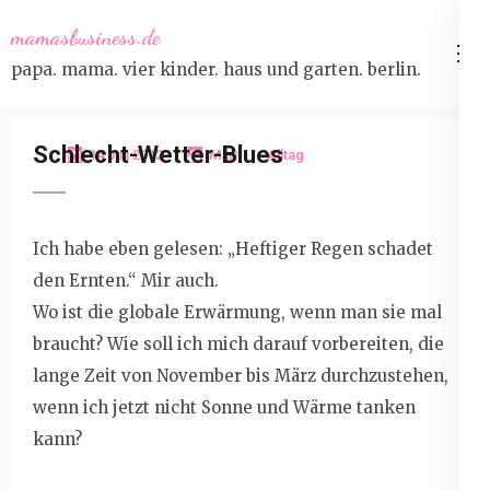
Skip
mamasbusiness.de
to
papa. mama. vier kinder. haus und garten. berlin.
content
(Press
Enter)
Schlecht-Wetter-Blues
14 Juli 2012
Marit
Alltag
Ich habe eben gelesen: „Heftiger Regen schadet
den Ernten.“ Mir auch.
Wo ist die globale Erwärmung, wenn man sie mal
braucht? Wie soll ich mich darauf vorbereiten, die
lange Zeit von November bis März durchzustehen,
wenn ich jetzt nicht Sonne und Wärme tanken
kann?