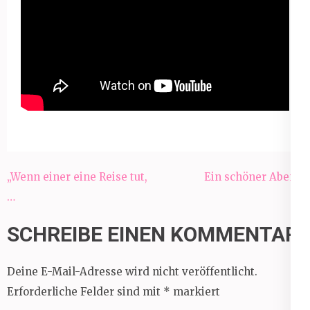
Beitragsnavigation
„Wenn einer eine Reise tut,
Ein schöner Abend
…
SCHREIBE EINEN KOMMENTAR
Deine E-Mail-Adresse wird nicht veröffentlicht.
Erforderliche Felder sind mit
*
markiert