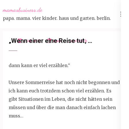
Skip
mamasbusiness.de
to
papa. mama. vier kinder. haus und garten. berlin.
content
(Press
Enter)
„Wenn einer eine Reise tut, …
4 Juli 2012
Marit
Persönlich
dann kann er viel erzählen.“
Unsere Sommerreise hat noch nicht begonnen und
ich kann euch trotzdem schon viel erzählen. Es
gibt Situationen im Leben, die nicht hätten sein
müssen und über die man danach einfach lachen
muss…