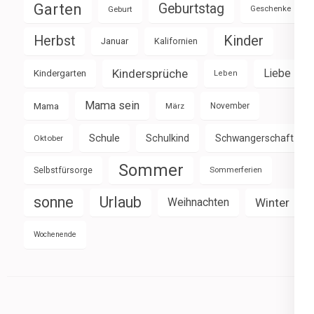
Garten
Geburtstag
Geburt
Geschenke
Herbst
Kinder
Januar
Kalifornien
Kindersprüche
Liebe
Kindergarten
Leben
Mama sein
Mama
März
November
Schule
Schulkind
Schwangerschaft
Oktober
Sommer
Selbstfürsorge
Sommerferien
sonne
Urlaub
Weihnachten
Winter
Wochenende