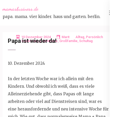
Skip
mamasbusiness.de
to
papa. mama. vier kinder. haus und garten. berlin.
content
(Press
Enter)
10 Dezember 2024
Marit
Alltag
,
Persönlich
Papa ist wieder da!
Dezember
,
Dienstreise
,
Großfamilie
,
Schultag
10. Dezember 2024
In der letzten Woche war ich allein mit den
Kindern. Und obwohl ich weiß, dass es viele
Alleinerziehende gibt, dass Papas oft lange
arbeiten oder viel auf Dienstreisen sind, war es
eine herausfordernde und neu intensive Woche für
mich. Wie gut, dass normalerweise Mama + Papa