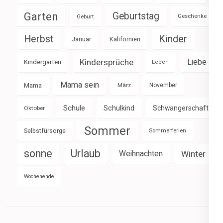
Garten
Geburtstag
Geburt
Geschenke
Herbst
Kinder
Januar
Kalifornien
Kindersprüche
Liebe
Kindergarten
Leben
Mama sein
Mama
März
November
Schule
Schulkind
Schwangerschaft
Oktober
Sommer
Selbstfürsorge
Sommerferien
sonne
Urlaub
Weihnachten
Winter
Wochenende