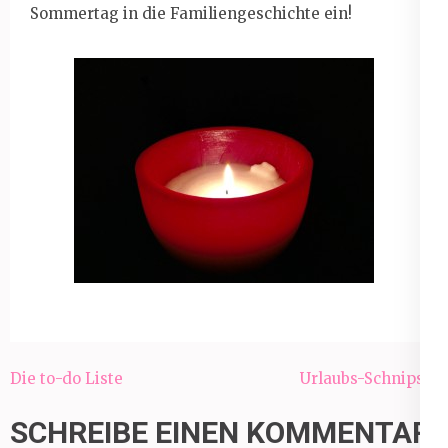
Sommertag in die Familiengeschichte ein!
Beitragsnavigation
Die to-do Liste
Urlaubs-Schnipsel
SCHREIBE EINEN KOMMENTAR