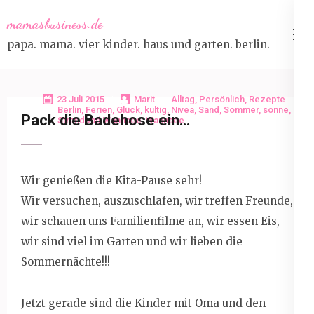
Skip
mamasbusiness.de
to
papa. mama. vier kinder. haus und garten. berlin.
content
(Press
Enter)
23 Juli 2015
Marit
Alltag
,
Persönlich
,
Rezepte
Berlin
,
Ferien
,
Glück
,
kultig
,
Nivea
,
Sand
,
Sommer
,
sonne
,
Pack die Badehose ein…
Strandbad Wannsee
,
Wannsee
Wir genießen die Kita-Pause sehr!
Wir versuchen, auszuschlafen, wir treffen Freunde,
wir schauen uns Familienfilme an, wir essen Eis,
wir sind viel im Garten und wir lieben die
Sommernächte!!!
Jetzt gerade sind die Kinder mit Oma und den